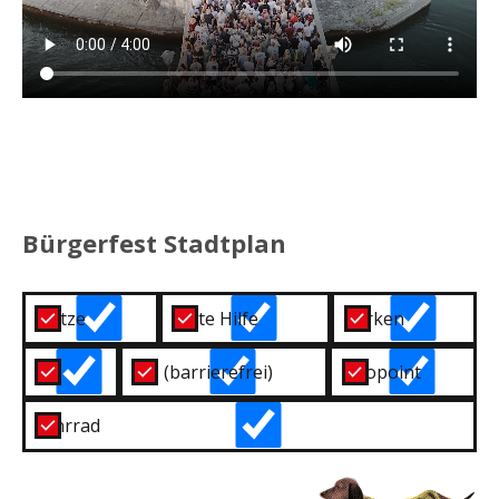
Bürgerfest Stadtplan
Plätze
Erste Hilfe
Parken
WC
WC (barrierefrei)
Infopoint
Fahrrad